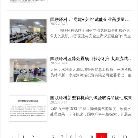
组建的“无锡市有机固废资源化工程技术研究中
心”获批立项，是对公司研
国联环科：“党建+安全”赋能企业高质量发展
2022-10-23
国联环科始终牢固树立抓党建就是抓核心竞
争力的意识，把“党建与安全生产深度融合”作为企
业高质量发展的核心理念，将党建优势转化为企业
效能，以红色
国联环科蓝藻处置项目获水利部太湖流域管理局肯定
2022-10-14
近日，水利部太湖流域管理局总工程师、一级巡视
员林泽新，永定河流域投资有限公司党委书记、董
事长孙国升一行到国联环科开展太湖流域水环境综
合治理工作调研，无锡市水利局
国联环科新型有机药剂试验取得阶段性成果
2022-10-14
为助力推进“双碳”目标，降低臭气源浓度，改善水
处理效果，今年以来，国联环科积极探索，开展蓝
藻、污泥新型有机富淼药剂试验，目前取得了阶段
性成果。一是把控源头，在蓝
«
1
2
...
6
7
8
9
10
11
12
13