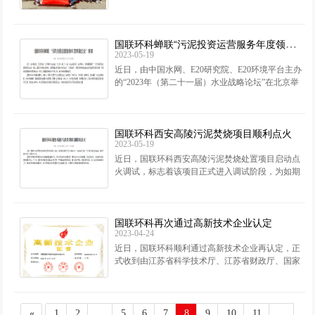
动。活动依托武汉地区红色资源进行现场体验式教
学，让大家身临其境学党史，
国联环科蝉联“污泥投资运营服务年度领跑企业”殊荣
2023-05-19
近日，由中国水网、E20研究院、E20环境平台主办
的“2023年（第二十一届）水业战略论坛”在北京举
办，现场隆重揭晓了“2022年度污泥处理领域领先企
业”榜单。
国联环科西安高陵污泥焚烧项目顺利点火
2023-05-19
近日，国联环科西安高陵污泥焚烧处置项目启动点
火调试，标志着该项目正式进入调试阶段，为如期
竣工验收、交付客户奠定坚实基础。西安市副市长
仵江出席点火仪式。 高陵污泥
国联环科再次通过高新技术企业认定
2023-04-24
近日，国联环科顺利通过高新技术企业再认定，正
式收到由江苏省科学技术厅、江苏省财政厅、国家
税务总局江苏省税务局联合颁发的《高新技术企业
证书》。这一资质在国联环科的
«
1
2
...
5
6
7
8
9
10
11
...