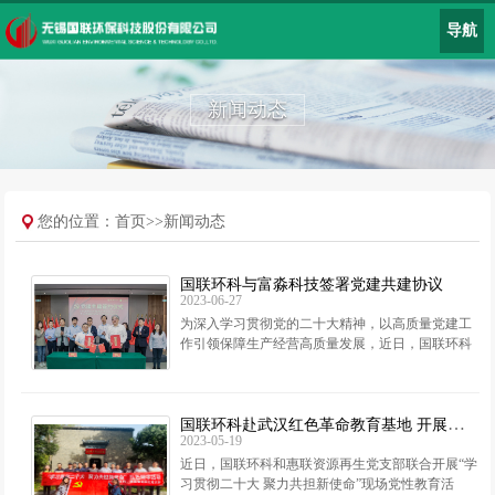
导航
新闻动态
您的位置：
首页
>>
新闻动态
国联环科与富淼科技签署党建共建协议
2023-06-27
为深入学习贯彻党的二十大精神，以高质量党建工
作引领保障生产经营高质量发展，近日，国联环科
与富淼科技举行党建共建签约仪式，标志双方在构
建“共建、共进、共享、共赢”
国联环科赴武汉红色革命教育基地 开展党性教育
2023-05-19
近日，国联环科和惠联资源再生党支部联合开展“学
习贯彻二十大 聚力共担新使命”现场党性教育活